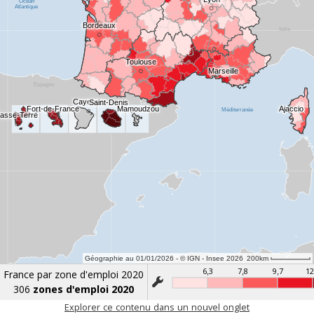
Géographie au 01/01/2026 - © IGN - Insee 2026
200km
6,3
7,8
9,7
12
France par zone d'emploi 2020
t
306
zones d'emploi 2020
Explorer ce contenu dans un nouvel onglet